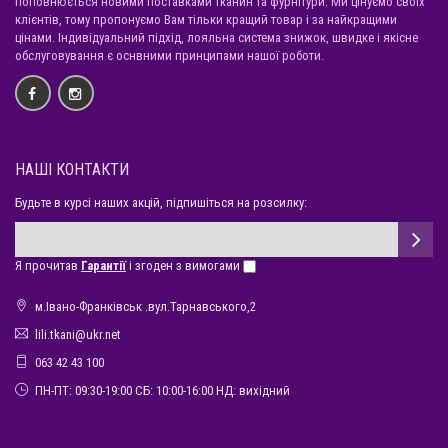
поповнюється новими поставками тканин та фурнітури. Ми цінуємо своїх
клієнтів, тому пропонуємо Вам тільки кращий товар і за найкращими
цінами. Індивідуальний підхід, лояльна система знижок, швидке і якісне
обслуговування є оснвними принципами нашої роботи.
НАШІ КОНТАКТИ
Будьте в курсі наших акцій, підпишіться на розсилку:
Я прочитав
Гарантії
і згоден з вимогами
м.Івано-Франківськ .вул.Тарнавського,2
lili.tkani@ukr.net
063 42 43 100
ПН-ПТ: 09:30-19:00 СБ: 10:00-16:00 НД: вихідний