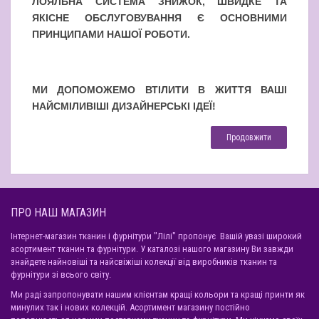
ЛОЯЛЬНА СИСТЕМА ЗНИЖОК, ШВИДКЕ ТА
ЯКІСНЕ ОБСЛУГОВУВАННЯ Є ОСНОВНИМИ
ПРИНЦИПАМИ НАШОЇ РОБОТИ.
МИ ДОПОМОЖЕМО ВТІЛИТИ В ЖИТТЯ ВАШІ
НАЙСМІЛИВІШІ ДИЗАЙНЕРСЬКІ ІДЕЇ!
Продовжити
ПРО НАШ МАГАЗИН
Інтернет-магазин тканин і фурнітури "Лілі" пропонує Вашій увазі широкий
асортимент тканин та фурнітури. У каталозі нашого магазину Ви завжди
знайдете найновіші та найсвіжіші колекції від виробників тканин та
фурнітури зі всього світу.
Ми раді запропонувати нашим клієнтам кращі кольори та кращі принти як
минулих так і нових колекцій. Асортимент магазину постійно