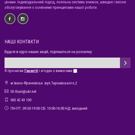
цінами. Індивідуальний підхід, лояльна система знижок, швидке і якісне
обслуговування є оснвними принципами нашої роботи.
НАШІ КОНТАКТИ
Будьте в курсі наших акцій, підпишіться на розсилку:
Я прочитав
Гарантії
і згоден з вимогами
м.Івано-Франківськ .вул.Тарнавського,2
lili.tkani@ukr.net
063 42 43 100
ПН-ПТ: 09:30-19:00 СБ: 10:00-16:00 НД: вихідний