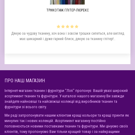
ТРИКОТАЖ ГЛІТЕР-ЛЮРЕКС
а
Дякую за чудову тканину, хоч вона і зовсім трошки сипеться, але вигляд
Д
має шикарний і дуже гарний блиск, дякую за тканину глітер!..
ПРО НАШ МАГАЗИН
Інтернет-магазин тканин і фурнітури "Лілі" пропонує Вашій увазі широкий
асортимент тканин та фурнітури. У каталозі нашого магазину Ви завжди
знайдете найновіші та найсвіжіші колекції від виробників тканин та
фурнітури зі всього світу.
Ми раді запропонувати нашим клієнтам кращі кольори та кращі принти як
минулих так і нових колекцій. Асортимент магазину постійно
поповнюється новими поставками тканин та фурнітури. Ми цінуємо своїх
клієнтів, тому пропонуємо Вам тільки кращий товар і за найкращими