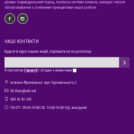
цінами. Індивідуальний підхід, лояльна система знижок, швидке і якісне
обслуговування є оснвними принципами нашої роботи.
НАШІ КОНТАКТИ
Будьте в курсі наших акцій, підпишіться на розсилку:
Я прочитав
Гарантії
і згоден з вимогами
м.Івано-Франківськ .вул.Тарнавського,2
lili.tkani@ukr.net
063 42 43 100
ПН-ПТ: 09:30-19:00 СБ: 10:00-16:00 НД: вихідний