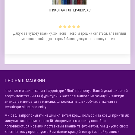
ТРИКОТАЖ ГЛІТЕР-ЛЮРЕКС
а
Дякую за чудову тканину, хоч вона і зовсім трошки сипеться, але вигляд
Д
має шикарний і дуже гарний блиск, дякую за тканину глітер!..
ПРО НАШ МАГАЗИН
Інтернет-магазин тканин і фурнітури "Лілі" пропонує Вашій увазі широкий
асортимент тканин та фурнітури. У каталозі нашого магазину Ви завжди
знайдете найновіші та найсвіжіші колекції від виробників тканин та
фурнітури зі всього світу.
Ми раді запропонувати нашим клієнтам кращі кольори та кращі принти як
минулих так і нових колекцій. Асортимент магазину постійно
поповнюється новими поставками тканин та фурнітури. Ми цінуємо своїх
клієнтів, тому пропонуємо Вам тільки кращий товар і за найкращими