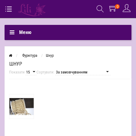
0
Меню
Фурнітура
Шнур
ШНУР
Показати
Сортувати: