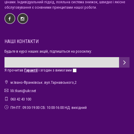
цінами. Індивідуальний підхід, лояльна система знижок, швидке і якісне
обслуговування є оснвними принципами нашої роботи.
НАШІ КОНТАКТИ
Будьте в курсі наших акцій, підпишіться на розсилку:
Я прочитав
Гарантії
і згоден з вимогами
м.Івано-Франківськ .вул.Тарнавського,2
lili.tkani@ukr.net
063 42 43 100
ПН-ПТ: 09:30-19:00 СБ: 10:00-16:00 НД: вихідний