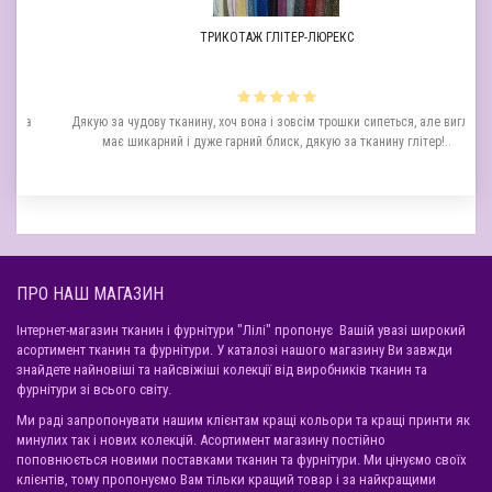
ТРИКОТАЖ ГЛІТЕР-ЛЮРЕКС
шла
Дякую за чудову тканину, хоч вона і зовсім трошки сипеться, але вигляд
має шикарний і дуже гарний блиск, дякую за тканину глітер!..
ПРО НАШ МАГАЗИН
Інтернет-магазин тканин і фурнітури "Лілі" пропонує Вашій увазі широкий
асортимент тканин та фурнітури. У каталозі нашого магазину Ви завжди
знайдете найновіші та найсвіжіші колекції від виробників тканин та
фурнітури зі всього світу.
Ми раді запропонувати нашим клієнтам кращі кольори та кращі принти як
минулих так і нових колекцій. Асортимент магазину постійно
поповнюється новими поставками тканин та фурнітури. Ми цінуємо своїх
клієнтів, тому пропонуємо Вам тільки кращий товар і за найкращими