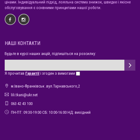
цінами. Індивідуальний підхід, лояльна система знижок, швидке і якісне
обслуговування є оснвними принципами нашої роботи.
НАШІ КОНТАКТИ
Будьте в курсі наших акцій, підпишіться на розсилку:
Я прочитав
Гарантії
і згоден з вимогами
м.Івано-Франківськ .вул.Тарнавського,2
lili.tkani@ukr.net
063 42 43 100
ПН-ПТ: 09:30-19:00 СБ: 10:00-16:00 НД: вихідний