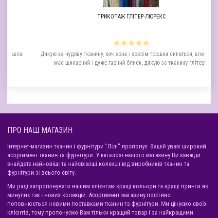
ТРИКОТАЖ ГЛІТЕР-ЛЮРЕКС
йшла
Дякую за чудову тканину, хоч вона і зовсім трошки сипеться, але вигляд
має шикарний і дуже гарний блиск, дякую за тканину глітер!..
ПРО НАШ МАГАЗИН
Інтернет-магазин тканин і фурнітури "Лілі" пропонує Вашій увазі широкий
асортимент тканин та фурнітури. У каталозі нашого магазину Ви завжди
знайдете найновіші та найсвіжіші колекції від виробників тканин та
фурнітури зі всього світу.
Ми раді запропонувати нашим клієнтам кращі кольори та кращі принти як
минулих так і нових колекцій. Асортимент магазину постійно
поповнюється новими поставками тканин та фурнітури. Ми цінуємо своїх
клієнтів, тому пропонуємо Вам тільки кращий товар і за найкращими