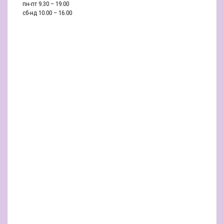
пн-пт 9.30 – 19.00
сб-нд 10.00 – 16.00