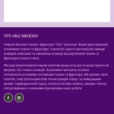
ПРО НАШ МАГАЗИН
Інтернет-магазин тканин і фурнітури "Лілі" пропонує Вашій увазі широкий
асортимент тканин та фурнітури. У каталозі нашого магазину Ви завжди
знайдете найновіші та найсвіжіші колекції від виробників тканин та
фурнітури зі всього світу.
Ми раді запропонувати нашим клієнтам кращі кольори та кращі принти як
минулих так і нових колекцій. Асортимент магазину постійно
поповнюється новими поставками тканин та фурнітури. Ми цінуємо своїх
клієнтів, тому пропонуємо Вам тільки кращий товар і за найкращими
цінами. Індивідуальний підхід, лояльна система знижок, швидке і якісне
обслуговування є оснвними принципами нашої роботи.