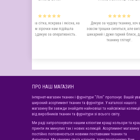
ітка, яскрава і якісна, на
Дякую за чудову тканину, хоч вона і
Дякую за ч
ірочки нам підійшла
зовсім трошки сипеться, але вигляд має
луска гарн
якую за оперативність..
шикарний і дуже гарний блиск, дякую за
вийшов
тканину глітер!..
ПРО НАШ МАГАЗИН
Інтернет-магазин тканин і фурнітури "Лілі" пропонує Вашій ува
широкий асортимент тканин та фурнітури. У каталозі нашого
магазину Ви завжди знайдете найновіші та найсвіжіші колекці
від виробників тканин та фурнітури зі всього світу.
Ми раді запропонувати нашим клієнтам кращі кольори та кра
принти як минулих так і нових колекцій. Асортимент магазину
постійно поповнюється новими поставками тканин та
фурнітури. Ми цінуємо своїх клієнтів, тому пропонуємо Вам