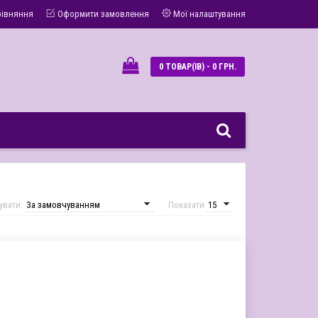
рівняння
Оформити замовлення
Мої налаштування
0 ТОВАР(ІВ) - 0 ГРН.
увати:
Показати
Акція