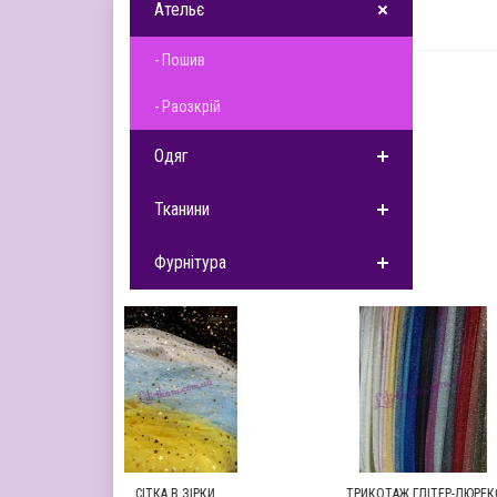
Ательє
- Пошив
- Раозкрій
Одяг
Тканини
Фурнітура
СІТКА В ЗІРКИ
ТРИКОТАЖ ГЛІТЕР-ЛЮРЕКС
ТРИКО