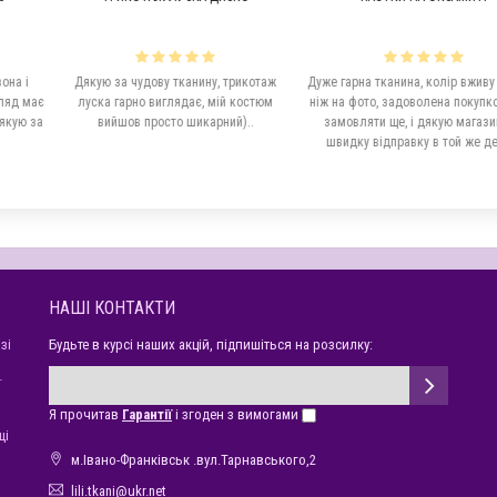
удову тканину, трикотаж
Дуже гарна тканина, колір вживу кращий
Дякую ма
о виглядає, мій костюм
ніж на фото, задоволена покупкою, буду
консульт
 просто шикарний)..
замовляти ще, і дякую магазину за
безкоштовні
швидку відправку в той же день)..
допомогло в в
буду
НАШІ КОНТАКТИ
зі
Будьте в курсі наших акцій, підпишіться на розсилку:
ї
Я прочитав
Гарантії
і згоден з вимогами
щі
м.Івано-Франківськ .вул.Тарнавського,2
lili.tkani@ukr.net