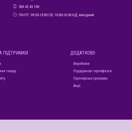
063 42 43 100
ПН-ПТ: 09:30-19:00 СБ: 10:00-16:00 НД: вихідний
А ПІДТРИМКИ
ДОДАТКОВО
и
Виробники
ння товару
Подарункові сертифікати
айту
Партнерська програма
Акції