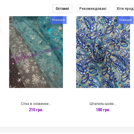
Останні
Рекомендовані
Хіти прод
Новинка
Новинка
Котон в горохи
Креп-шовк принт Майоліка
280 грн.
410 грн.
Креп-шовк принт Корони
Софт принт дрібні квіти
410 грн.
170 грн.
ітка в сніжинки...
Штапель-шовк...
Мус
210 грн.
180 грн.